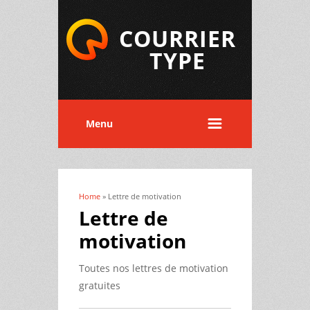
COURRIER
TYPE
Menu
Home
» Lettre de motivation
You are here
Lettre de
motivation
Toutes nos lettres de motivation
gratuites