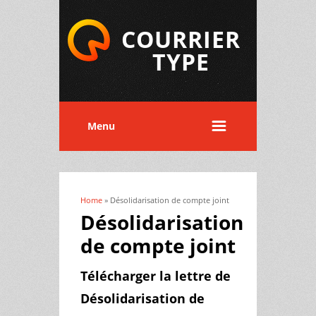
COURRIER
TYPE
Menu
Home
» Désolidarisation de compte joint
You are here
Désolidarisation
de compte joint
Télécharger la lettre de
Désolidarisation de