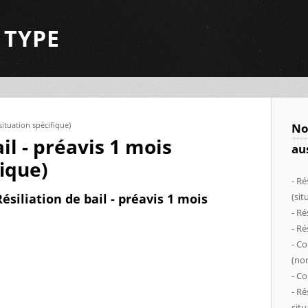
 TYPE
(situation spécifique)
No
il - préavis 1 mois
au
fique)
- Ré
ésiliation de bail - préavis 1 mois
(sit
- Ré
- Ré
- Co
(no
- Co
- Ré
sit