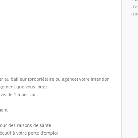
- Co
- De
er au bailleur (propriétaire ou agence) votre intention
logement que vous louez.
is de 1 mois, car :
ment
pour des raisons de santé
cutif à votre perte d’emploi