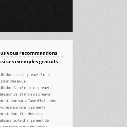
us vous recommandons
ssi ces exemples gratuits
siliation de bail - préavis 3 mois
uation classique)
siliation Bail (3 mois de préavis )
siliation Bail (1 mois de préavis )
ntestation sur la Taxe d'habitation
n-présence dans logement)
ntestation - État des lieux
siliation suite changement de
uation (agence matrimoniale)