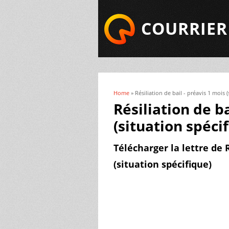
COURRIER
Home
» Résiliation de bail - préavis 1 mois 
You are here
Résiliation de ba
(situation spéci
Télécharger la lettre de R
(situation spécifique)